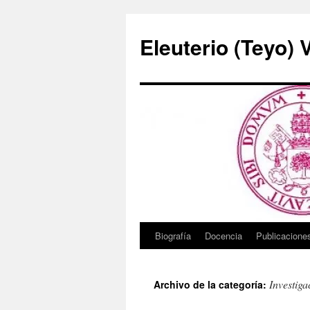
Saltar
al
Eleuterio (Teyo) 
contenido
Biografía
Docencia
Publicacione
Investiga
Archivo de la categoría: