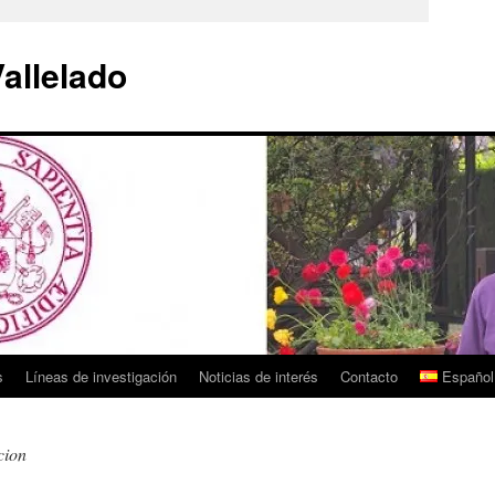
Vallelado
s
Líneas de investigación
Noticias de interés
Contacto
Español
cion