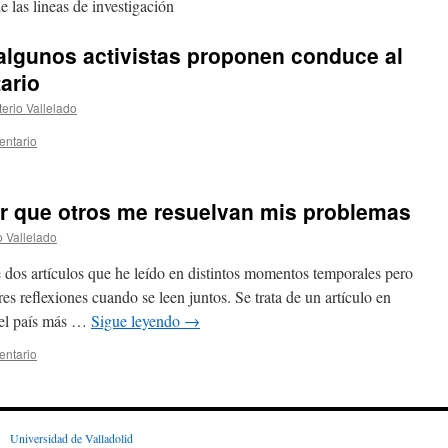
e las lineas de investigación
algunos activistas proponen conduce al
ario
terio Vallelado
entario
ar que otros me resuelvan mis problemas
o Vallelado
e dos artículos que he leído en distintos momentos temporales pero
s reflexiones cuando se leen juntos. Se trata de un artículo en
 el país más …
Sigue leyendo
→
entario
Universidad de Valladolid