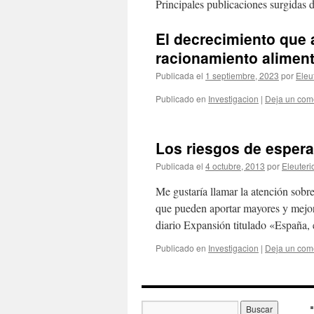
Principales publicaciones surgidas d
El decrecimiento que 
racionamiento aliment
Publicada el
1 septiembre, 2023
por
Eleu
Publicado en
Investigacion
|
Deja un com
Los riesgos de esper
Publicada el
4 octubre, 2013
por
Eleuteri
Me gustaría llamar la atención sobr
que pueden aportar mayores y mejore
diario Expansión titulado «España,
Publicado en
Investigacion
|
Deja un com