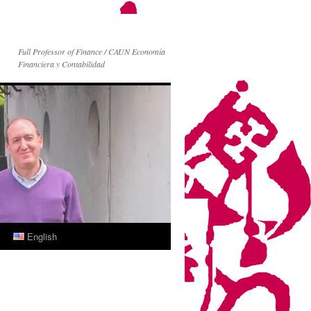
Full Professor of Finance / CAUN Economía
Financiera y Contabilidad
English